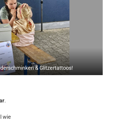
nderschminken & Glitzertattoos!
ar
.
l wie