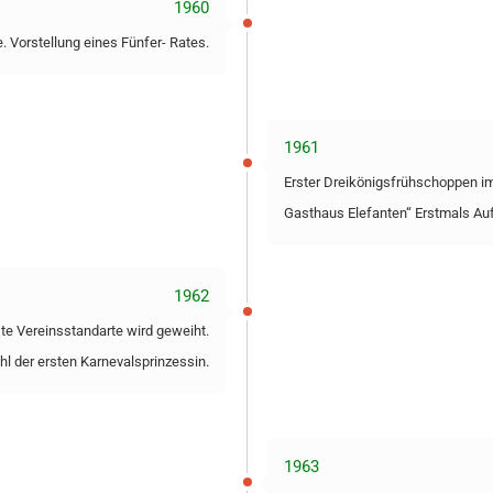
1960
e. Vorstellung eines Fünfer- Rates.
1961
Erster Dreikönigsfrühschoppen i
Gasthaus Elefanten“ Erstmals Auft
1962
rste Vereinsstandarte wird geweiht.
l der ersten Karnevalsprinzessin.
1963